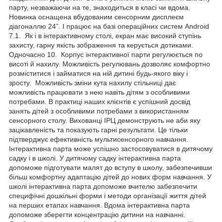
парту, незважаючи на те, знаходиться в класі чи вдома.
Новинка оснащена вбудованим сенсорним дисплеєм
діагоналлю 24”. І працює на базі операційних систем Android
7.1. Як і в інтерактивному столі, екран має високий ступінь
захисту, гарну якість зображення та керується дотиками.
Одночасно 10. Корпус інтерактивної парти регулюється по
висоті й нахилу. Можливість регулювань дозволяє комфортно
розміститися і займатися на ній дитині будь-якого віку і
зросту. Можливість зміни кута нахилу стільниці дає
можливість працювати з нею навіть дітям з особливими
потребами. В практиці наших клієнтів є успішний досвід
занять дітей з особливими потребами з використанням
сенсорного столу. Вихованці ІРЦ демонструють не аби яку
зацікавленість та показують гарні результати. Це тільки
підтверджує ефективність мультисенсорного навчання.
Інтерактивна парта може успішно застосовуватися в дитячому
садку і в школі. У дитячому садку інтерактивна парта
допоможе підготувати малят до вступу в школу, забезпечивши
більш комфортну адаптацію дітей до нових форм навчання. У
школі інтерактивна парта допоможе вчителю забезпечити
специфічні дошкільні форми і методи організації життя дітей
на перших етапах навчання. Вдома інтерактивна парта
допоможе зберегти концентрацію дитини на навчанні.