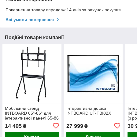
Повернення товару впродовж 14 днів за рахунок покупця
Всі умови повернення
Подібні товари компанії
Мобільний стенд
Інтерактивна дошка
Інте
INTBOARD 65"-86" для
INTBOARD UT-TBI82X
INT
інтерактивної панелі 65-86
(з р
14 495
27 999
30 
₴
₴
Купити
Купити