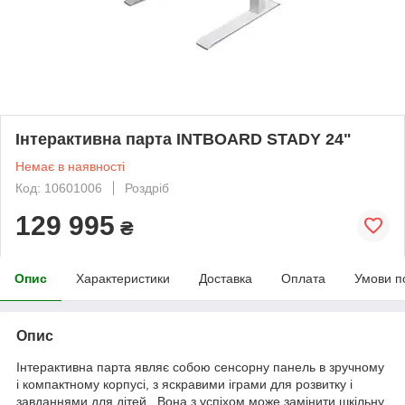
Інтерактивна парта INTBOARD STADY 24"
Немає в наявності
Код: 10601006
Роздріб
129 995
₴
Опис
Характеристики
Доставка
Оплата
Умови п
Опис
Інтерактивна парта являє собою сенсорну панель в зручному
і компактному корпусі, з яскравими іграми для розвитку і
завданнями для дітей. Вона з успіхом може замінити шкільну