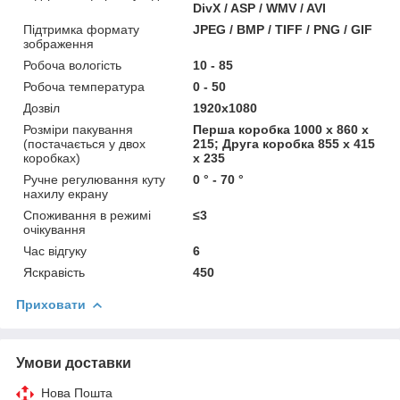
DivX / ASP / WMV / AVI
Підтримка формату
JPEG / BMP / TIFF / PNG / GIF
зображення
Робоча вологість
10 - 85
Робоча температура
0 - 50
Дозвіл
1920x1080
Розміри пакування
Перша коробка 1000 х 860 х
(постачається у двох
215; Друга коробка 855 х 415
коробках)
х 235
Ручне регулювання куту
0 ° - 70 °
нахилу екрану
Споживання в режимі
≤3
очікування
Час відгуку
6
Яскравість
450
Приховати
Умови доставки
Нова Пошта