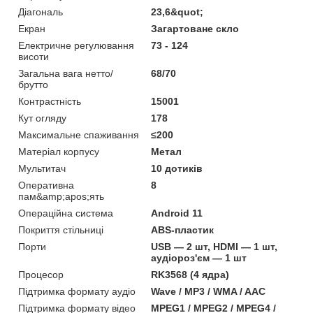
Діагональ
23,6&quot;
Екран
Загартоване скло
Електричне регулювання
73 - 124
висоти
Загальна вага нетто/
68/70
брутто
Контрастність
15001
Кут огляду
178
Максимальне спаживання
≤200
Матеріал корпусу
Метал
Мультитач
10 дотиків
Оперативна
8
пам&amp;apos;ять
Операційна система
Android 11
Покриття стільниці
ABS-пластик
Порти
USB — 2 шт, HDMI — 1 шт,
аудіороз'єм — 1 шт
Процесор
RK3568 (4 ядра)
Підтримка формату аудіо
Wave / MP3 / WMA / AAC
Підтримка формату відео
MPEG1 / MPEG2 / MPEG4 /