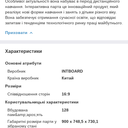
Особливої актуальності вона набуває в період дистанційного
навчання. Інтерактивна парта це інноваційний продукт, який
реалізує нові форми навчання і занять з дітьми різного віку.
Вона забезпечує отримання сучасної освіти, що відповідає
запитам і тенденціям технологічного ринку праці майбутнього.
Приховати
Характеристики
Основні атрибути
Виробник
INTBOARD
Країна виробник
Китай
Розміри
Співвідношення сторін
16:9
Користувальницькі характеристики
Вбудована
128
пам&amp;apos;ять
Габаритні розміри парти у
900 х 748,5 х 730,1
зібраному стані