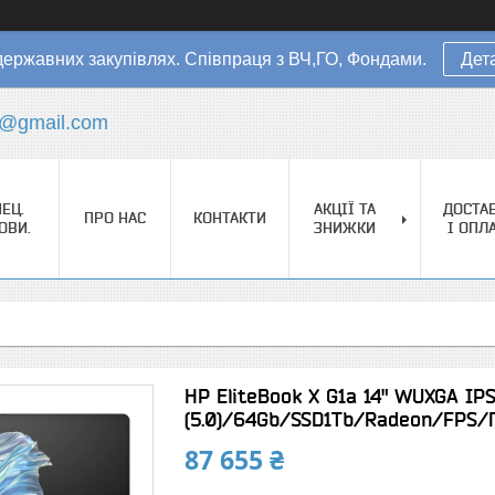
державних закупівлях. Співпраця з ВЧ,ГО, Фондами.
Дет
s@gmail.com
ЕЦ.
АКЦІЇ ТА
ДОСТА
ПРО НАС
КОНТАКТИ
ОВИ.
ЗНИЖКИ
І ОПЛ
HP EliteBook X G1a 14" WUXGA IP
(5.0)/64Gb/SSD1Tb/Radeon/FPS/
87 655 ₴