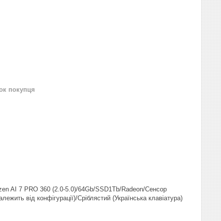
нок покупця
en AI 7 PRO 360 (2.0-5.0)/64Gb/SSD1Tb/Radeon/Сенсор
лежить від конфігурації)/Сріблястий (Українська клавіатура)