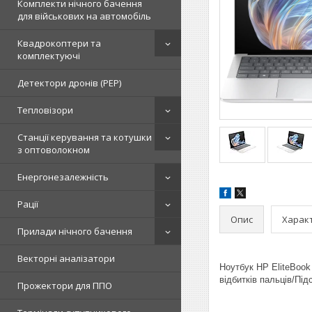
Комплекти нічного бачення
для військових на автомобіль
Квадрокоптери та
комплектуючі
Детектори дронів (РЕР)
Тепловізори
Станції керування та котушки
з оптоволокном
Енергонезалежність
Рації
Опис
Харак
Прилади нічного бачення
Векторні аналізатори
Ноутбук HP EliteBoo
відбитків пальців/Під
Прожектори для ППО