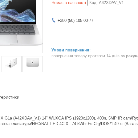
Немає в наявності
Код:
A42XDAV_V1
+380 (50) 105-00-77
повернення товару протягом 14 днів
за раху
теристики
k X G1a (A42XDAV_V1) 14" WUXGA IPS (1920x1200), 400n, 5MP IR cam/Ryz
світка клавіатури/NFC/BATT ED 4C XL 74.5Whr FstCrg/DOS/1.49 кг (Вага за