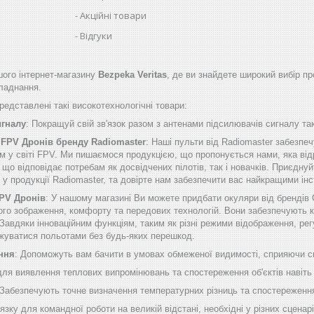
Акційні товари
Відгуки
ого інтернет-магазину
Bezpeka Veritas
, де ви знайдете широкий вибір пр
бладнання.
едставлені такі високотехнологічні товари:
игналу
: Покращуй свій зв'язок разом з антенами підсилювачів сигналу таки
 FPV Дронів бренду Radiomaster
: Наші пульти від Radiomaster забезп
м у світі FPV. Ми пишаємося продукцією, що пропонується нами, яка від
о відповідає потребам як досвідчених пілотів, так і новачків. Приєднуй
б у продукції Radiomaster, та довірте нам забезпечити вас найкращими 
FPV Дронів
: У нашому магазині Ви можете придбати окуляри від брендів
ого зображення, комфорту та передових технологій. Вони забезпечують к
Завдяки інноваційним функціям, таким як різні режими відображення, рег
жуватися польотами без будь-яких перешкод.
ння
: Допоможуть вам бачити в умовах обмеженої видимості, сприяючи сп
 для виявлення теплових випромінювань та спостереження об'єктів навіть
 Забезпечують точне визначення температурних різниць та спостереження
'язку для командної роботи на великій відстані, необхідні у різних сценарі