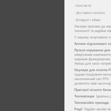
Контакти
Доставка і оплата
Возврат і обмін
Ласкаво просимо до наш
технології та надійне о
У нашому асортименті пр
Антени підсилювачі с
Пульти керування для
невід'ємним компоненто
широким функціоналом, щ
Veritas для своїх потре
Окуляри для пілотів 
чудове поєднання якісн
захоплюючий світ FPV. 
дозволять вам насолод
Пристрої нічного баче
Тепловізори
: Ідеальні
Тепловізійні прилади
:
Рації
: Надійні засоби зв