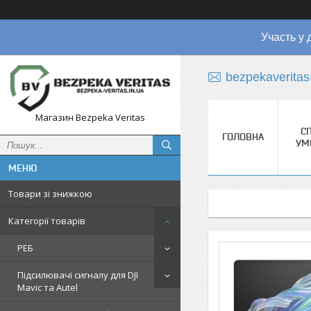
Участь у 
bezpekaverita
Магазин Bezpeka Veritas
СП
ГОЛОВНА
УМ
Товари зі знижкою
Категорії товарів
РЕБ
Підсилювачі сигналу для DJI
Mavic та Autel