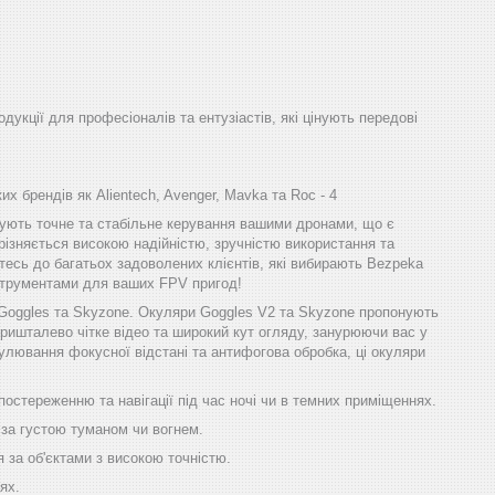
одукції для професіоналів та ентузіастів, які цінують передові
х брендів як Alientech, Avenger, Mavka та Roc - 4
ечують точне та стабільне керування вашими дронами, що є
різняється високою надійністю, зручністю використання та
тесь до багатьох задоволених клієнтів, які вибирають Bezpeka
інструментами для ваших FPV пригод!
 Goggles та Skyzone. Окуляри Goggles V2 та Skyzone пропонують
ришталево чітке відео та широкий кут огляду, занурюючи вас у
улювання фокусної відстані та антифогова обробка, ці окуляри
остереженню та навігації під час ночі чи в темних приміщеннях.
 за густою туманом чи вогнем.
 за об'єктами з високою точністю.
ях.