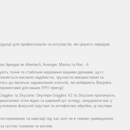
одукції для професіоналів та ентузіастів, які цінують передові
х брендів як Alientech, Avenger, Mavka та Roc - 4
ечують точне та стабільне керування вашими дронами, що є
різняється високою надійністю, зручністю використання та
тесь до багатьох задоволених клієнтів, які вибирають Bezpeka
інструментами для ваших FPV пригод!
 Goggles та Skyzone. Окуляри Goggles V2 та Skyzone пропонують
ришталево чітке відео та широкий кут огляду, занурюючи вас у
улювання фокусної відстані та антифогова обробка, ці окуляри
остереженню та навігації під час ночі чи в темних приміщеннях.
 за густою туманом чи вогнем.