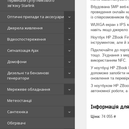
Термінали супутникового
зв'язку Starlink
Вбудована 5MP веб-ка
проведення онлайн на
Оптичні прилади та аксесуари
із співрозмовником б
WUXGA екран з IPS ма
Джерела живлення
навіть якщо джерело 
Ноутбук HP ZBook Fir
Відеоспостереження
інструментом, але й 
Підключайте до порті
Сигналізація Ajax
тощо. З'єднання з ме
використанням NFC.
Домофони
У ноутбуці HP ZBook F
Дизельні та бензинові
допоможе запобігти н
генератори
оновлення та перевір
З ноутбуком HP ZBook
Мережеве обладнання
автономної роботи, а
Метеостанції
Інформація дл
Сантехніка
Ціна:
74 055 ₴
Обігрівачі