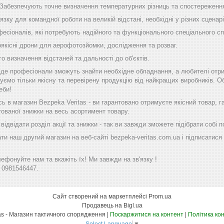
 Забезпечують точне визначення температурних різниць та спостереження
'язку для командної роботи на великій відстані, необхідні у різних сценарі
фесіоналів, які потребують надійного та функціонального спеціального с
оякісні дрони для аерофотозйомки, дослідження та розваг.
го визначення відстаней та дальності до об'єктів.
, де професіонали зможуть знайти необхідне обладнання, а любителі отр
уємо тільки якісну та перевірену продукцію від найкращих виробників. Об
еби!
 в магазин Bezpeka Veritas - ви гарантовано отримуєте якісний товар, 
тованої знижки на весь асортимент товару.
ідвідати розділ акції та знижки - так ви завжди зможете підібрати собі
ти наш другий магазин на веб-сайті bezpeka-veritas.com.ua і підписатися 
фонуйте нам та вкажіть їх! Ми завжди на зв'язку !
 0981546447.
Сайт створений на маркетплейсі
Prom.ua
Продавець на Bigl.ua
Bezpeka Veritas - Магазин тактичного спорядження |
Поскаржитися на контент
|
Політика ко