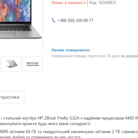
Немає в наявності
Код:
5G436ES
+380 (50) 105-00-77
повернення товару протягом 14 днів
за раху
теристики
 і стильний ноутбук HP ZBook Firefly G11A з надійним процесором AMD 
алізувати проекти будь-якого рівня складності.
DR5 об’ємом 64 ГБ та твердотільний накопичувач об’ємом 2 ТБ сприяють
великі файли та отримувати до них доступ.