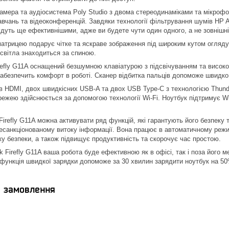
мера та аудіосистема Poly Studio з двома стереодинаміками та мікрофо
вчань та відеоконференцій. Завдяки технології фільтрування шумів HP AI 
удуть ще ефективнішими, адже ви будете чути один одного, а не зовнішн
трицею подарує чітке та яскраве зображення під широким кутом огляду. 
світла знаходиться за спиною.
efly G11A оснащений безшумною клавіатурою з підсвічуванням та високо
забезпечить комфорт в роботі. Сканер відбитка пальців допоможе швидко
в HDMI, двох швидкісних USB-A та двох USB Type-C з технологією Thunderb
режею здійснюється за допомогою технології Wi-Fi. Ноутбук підтримує Wi-
irefly G11A можна активувати ряд функцій, які гарантують його безпеку 
есанкціонованому витоку інформації. Вона працює в автоматичному режим
ку безпеки, а також підвищує продуктивність та скорочує час простою.
 Firefly G11A ваша робота буде ефективною як в офісі, так і поза його 
 функція швидкої зарядки допоможе за 30 хвилин зарядити ноутбук на 50
я замовлення