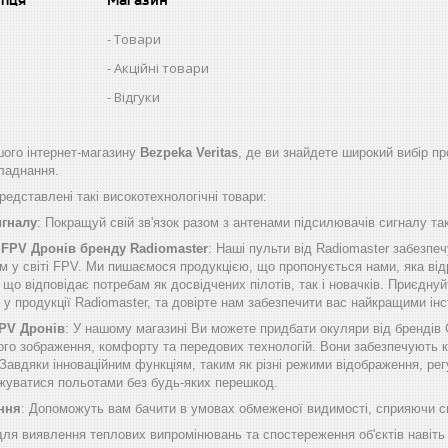
Товари
Акційні товари
Відгуки
ого інтернет-магазину
Bezpeka Veritas
, де ви знайдете широкий вибір пр
бладнання.
едставлені такі високотехнологічні товари:
игналу
: Покращуй свій зв'язок разом з антенами підсилювачів сигналу таки
 FPV Дронів бренду Radiomaster
: Наші пульти від Radiomaster забезп
м у світі FPV. Ми пишаємося продукцією, що пропонується нами, яка від
о відповідає потребам як досвідчених пілотів, так і новачків. Приєднуй
б у продукції Radiomaster, та довірте нам забезпечити вас найкращими 
FPV Дронів
: У нашому магазині Ви можете придбати окуляри від брендів
ого зображення, комфорту та передових технологій. Вони забезпечують к
Завдяки інноваційним функціям, таким як різні режими відображення, рег
жуватися польотами без будь-яких перешкод.
ння
: Допоможуть вам бачити в умовах обмеженої видимості, сприяючи сп
 для виявлення теплових випромінювань та спостереження об'єктів навіть