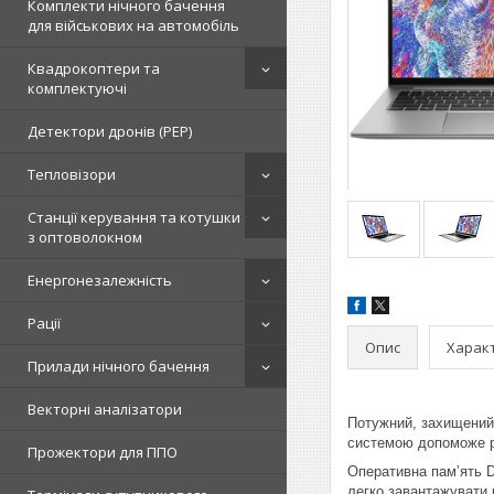
Комплекти нічного бачення
для військових на автомобіль
Квадрокоптери та
комплектуючі
Детектори дронів (РЕР)
Тепловізори
Станції керування та котушки
з оптоволокном
Енергонезалежність
Рації
Опис
Харак
Прилади нічного бачення
Векторні аналізатори
Потужний, захищений
системою допоможе ре
Прожектори для ППО
Оперативна пам’ять D
легко завантажувати 