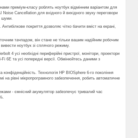
нами преміум-класу роблять ноутбук відмінним варіантом для
Noise Cancellation для вхідного й вихідного звуку переговори
і шуми.
Антибілкове покриття дозволяє чітко бачити вміст на екрані,
точним тачпадом, він стане не тільки вашим надійним робочим
 вивести ноутбук зі сплячого режиму.
olt 4 усі необхідні периферійні пристрої, монітори, проектори
Fi 6Е та усі попередні версії. Обмінюйтесь даними з
та конфіденційність. Технологія HP BIOSphere 6-го покоління
і на рівні мікропрограмного забезпечення, робить автоматичне
межами - ємнісний акумулятор забезпечує тривалий час
%.