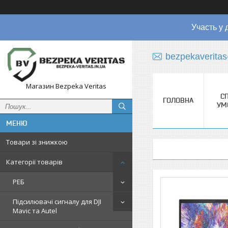
Участь у 
bezpekaverita
Магазин Bezpeka Veritas
СП
ГОЛОВНА
УМ
Товари зі знижкою
Категорії товарів
РЕБ
Підсилювачі сигналу для DJI
Mavic та Autel