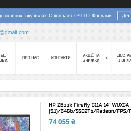
державних закупівлях. Співпраця з ВЧ,ГО, Фондами.
Дет
s@gmail.com
ЕЦ.
АКЦІЇ ТА
ДОСТА
ПРО НАС
КОНТАКТИ
ОВИ.
ЗНИЖКИ
І ОПЛ
HP ZBook Firefly G11A 14" WUXGA
(5.1)/64Gb/SSD2Tb/Radeon/FPS/
74 055 ₴