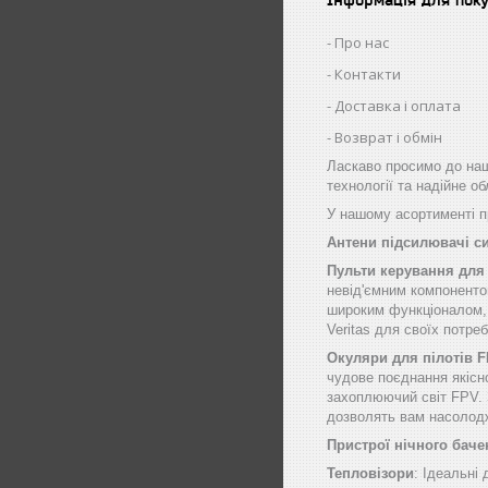
Про нас
Контакти
Доставка і оплата
Возврат і обмін
Ласкаво просимо до наш
технології та надійне о
У нашому асортименті пр
Антени підсилювачі с
Пульти керування для
невід'ємним компоненто
широким функціоналом, щ
Veritas для своїх потре
Окуляри для пілотів 
чудове поєднання якісн
захоплюючий світ FPV. 
дозволять вам насолод
Пристрої нічного баче
Тепловізори
: Ідеальні