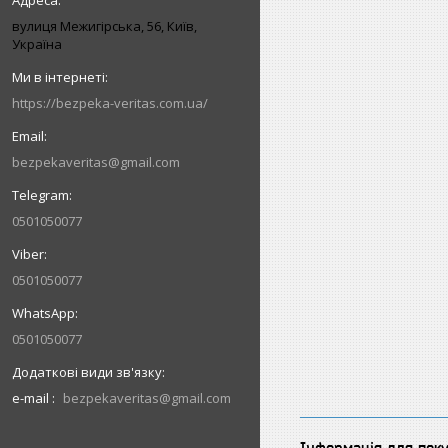
вулиця Межигірська, 56, Київ,
Україна
https://bezpeka-veritas.com.ua/
bezpekaveritas@gmail.com
0501050077
0501050077
0501050077
e-mail
bezpekaveritas@gmail.com
Інформація для пок