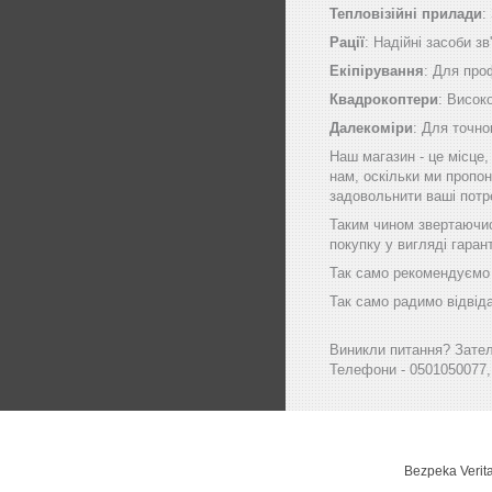
Тепловізійні прилади
:
Рації
: Надійні засоби зв
Екіпірування
: Для про
Квадрокоптери
: Висок
Далекоміри
: Для точно
Наш магазин - це місце
нам, оскільки ми пропон
задовольнити ваші потр
Таким чином звертаючись
покупку у вигляді гаран
Так само рекомендуємо в
Так само радимо відвіда
Виникли питання? Зателе
Телефони - 0501050077,