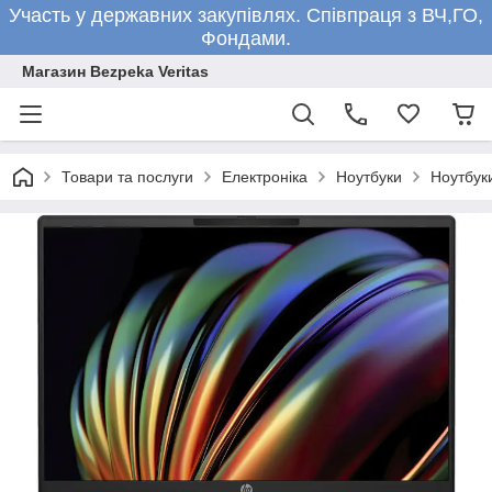
Участь у державних закупівлях. Співпраця з ВЧ,ГО,
Фондами.
Магазин Bezpeka Veritas
Товари та послуги
Електроніка
Ноутбуки
Ноутбук