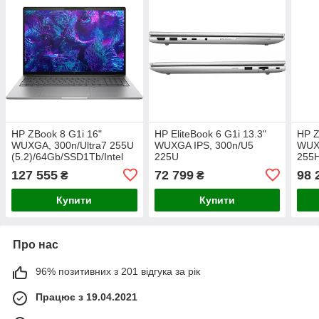
HP ZBook 8 G1i 16"
HP EliteBook 6 G1i 13.3"
HP Z
WUXGA, 300n/Ultra7 255U
WUXGA IPS, 300n/U5
WUX
(5.2)/64Gb/SSD1Tb/Intel
225U
255
Gr/FPS/Підсв/DOS
(4.8)/32Gb/SSD1Tb/Intel
(5.1
127 555
72 799
98 
₴
₴
Gr/FPS/Підсв/DOS
Arc/
Купити
Купити
Про нас
96% позитивних з 201 відгука за рік
Працює з 19.04.2021