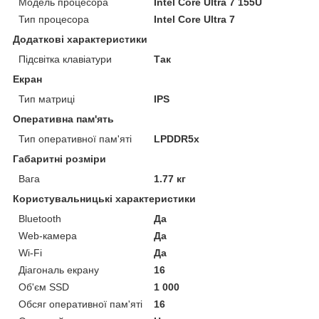
Модель процесора
Intel Core Ultra 7 155U
Тип процесора
Intel Core Ultra 7
Додаткові характеристики
Підсвітка клавіатури
Так
Екран
Тип матриці
IPS
Оперативна пам'ять
Тип оперативної пам'яті
LPDDR5x
Габаритні розміри
Вага
1.77 кг
Користувальницькі характеристики
Bluetooth
Да
Web-камера
Да
Wi-Fi
Да
Діагональ екрану
16
Об'єм SSD
1 000
Обсяг оперативної пам'яті
16