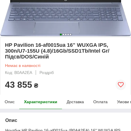
HP Pavilion 16-af0015ua 16" WUXGA IPS,
300n/U7-155U (4.8)/16Gb/SSD1Tb/Intel Gr/
Підсв/DOS/Синій
Немає в наявності
Код: B0AA2EA
Роздріб
43 855
₴
Опис
Характеристики
Доставка
Оплата
Умови 
Опис
Ноутбук HP Pavilion 16-af0015ua (B0AA2EA) 16" WUXGA IPS