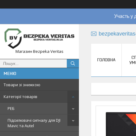
Участь у 
bezpekaverita
Магазин Bezpeka Veritas
СП
ГОЛОВНА
УМ
Товари зі знижкою
Категорії товарів
РЕБ
Підсилювачі сигналу для DJI
Mavic та Autel