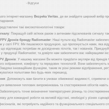
Відгуки
ого інтернет-магазину
Bezpeka Veritas
, де ви знайдете широкий вибір пр
бладнання.
едставлені такі високотехнологічні товари:
игналу
: Покращуй свій зв'язок разом з антенами підсилювачів сигналу таки
 FPV Дронів бренду Radiomaster
: Наші пульти від Radiomaster забезп
м у світі FPV. Ми пишаємося продукцією, що пропонується нами, яка від
о відповідає потребам як досвідчених пілотів, так і новачків. Приєднуй
б у продукції Radiomaster, та довірте нам забезпечити вас найкращими 
FPV Дронів
: У нашому магазині Ви можете придбати окуляри від брендів
ого зображення, комфорту та передових технологій. Вони забезпечують к
Завдяки інноваційним функціям, таким як різні режими відображення, рег
жуватися польотами без будь-яких перешкод.
ння
: Допоможуть вам бачити в умовах обмеженої видимості, сприяючи сп
 для виявлення теплових випромінювань та спостереження об'єктів навіть
 Забезпечують точне визначення температурних різниць та спостереження
'язку для командної роботи на великій відстані, необхідні у різних сценарі
фесіоналів, які потребують надійного та функціонального спеціального с