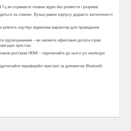
Гц ви отримаєте плавне відео без розмиття і розривів.
ходиться за спиною. Вузькі рамки корпусу додають витонченості
и роблять ноутбук відмінним варіантом для проведення
а підсвічуванням – ви зможете ефективно долати ігрові
авігацію простою.
акож роз’ємом HDMI – підключайте до нього усі необхідні
ідключайте периферійні пристрої за допомогою Bluetooth.