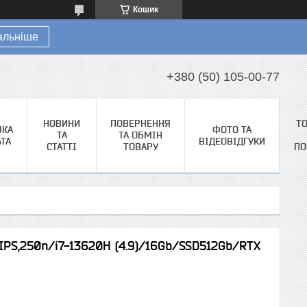
Кошик
альніше
+380 (50) 105-00-77
НОВИНИ
ПОВЕРНЕННЯ
Т
ВКА
ФОТО ТА
ТА
ТА ОБМІН
АТА
ВІДЕОВІДГУКИ
СТАТТІ
ТОВАРУ
ПО
 IPS,250n/i7-13620H (4.9)/16Gb/SSD512Gb/RTX