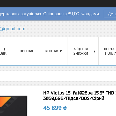
державних закупівлях. Співпраця з ВЧ,ГО, Фондами.
Дет
s@gmail.com
ЕЦ.
АКЦІЇ ТА
ДОСТА
ПРО НАС
КОНТАКТИ
ОВИ.
ЗНИЖКИ
І ОПЛ
HP Victus 15-fa1028ua 15.6" FHD
3050,6GB/Підсв/DOS/Сірий
45 899 ₴