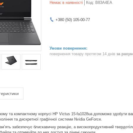
Немає в наявності
Код:
B83A4EA
+380 (50) 105-00-77
повернення товару протягом 14 днів
за раху
теристики
цному та компактному корпусі HP Victus 15-fa1028ua допоможе здобути ва
коління та дискретної графічної системи Nvidia GeForce.
м’ять забезпечує блискавичну реакцію, а високопродуктивний твердоті
файли та отримуйте до них доступ за лічені секунди.