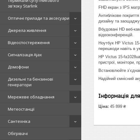
Термінали супутникового
зв'язку Starlink
FHD екран з IPS матр
Антиблікове покриття
Оптичні прилади та аксесуари
дизайну та заощаджую
Вбудовані HD веб-кам
Джерела живлення
відеоконференцій.
Відеоспостереження
Ноутбук HP Victus 15
перешкоди навіть в у
Сигналізація Ajax
HP Victus 15-fa1028u
пристрої, монітори, п
Домофони
Встановлюйте з’єднан
Надійний ємнісний ак
Дизельні та бензинові
генератори
Інформація дл
Мережеве обладнання
Ціна:
45 899 ₴
Метеостанції
Сантехніка
Обігрівачі