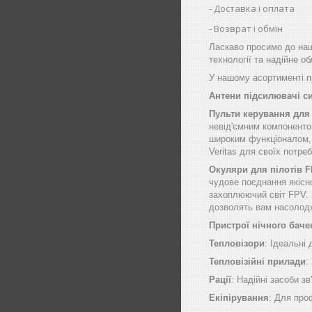
Доставка і оплата
Возврат і обмін
Ласкаво просимо до наш
технології та надійне о
У нашому асортименті пр
Антени підсилювачі с
Пульти керування для
невід'ємним компоненто
широким функціоналом, щ
Veritas для своїх потре
Окуляри для пілотів 
чудове поєднання якісн
захоплюючий світ FPV. 
дозволять вам насолод
Пристрої нічного баче
Тепловізори
: Ідеальні
Тепловізійні прилади
:
Рації
: Надійні засоби зв
Екіпірування
: Для про