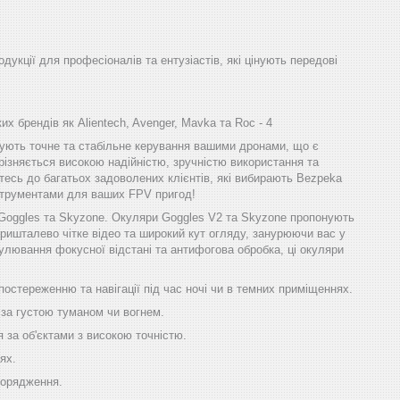
одукції для професіоналів та ентузіастів, які цінують передові
х брендів як Alientech, Avenger, Mavka та Roc - 4
ечують точне та стабільне керування вашими дронами, що є
різняється високою надійністю, зручністю використання та
тесь до багатьох задоволених клієнтів, які вибирають Bezpeka
інструментами для ваших FPV пригод!
 Goggles та Skyzone. Окуляри Goggles V2 та Skyzone пропонують
ришталево чітке відео та широкий кут огляду, занурюючи вас у
улювання фокусної відстані та антифогова обробка, ці окуляри
остереженню та навігації під час ночі чи в темних приміщеннях.
 за густою туманом чи вогнем.
 за об'єктами з високою точністю.
ях.
порядження.