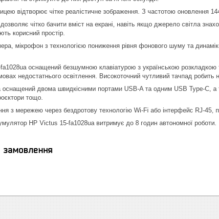
ицею відтворює чітке реалістичне зображення. З частотою оновлення 144 
 дозволяє чітко бачити вміст на екрані, навіть якщо джерело світла зна
ть корисний простір.
ера, мікрофон з технологією пониження рівня фонового шуму та динамік
-fa1028ua оснащений безшумною клавіатурою з українською розкладкою т
мовах недостатнього освітлення. Високоточний чутливий тачпад робить н
a оснащений двома швидкісними портами USB-A та одним USB Type-C, а т
роєктори тощо.
ня з мережею через бездротову технологію Wi-Fi або інтерфейс RJ-45, п
умулятор HP Victus 15-fa1028ua витримує до 8 годин автономної роботи.
я замовлення