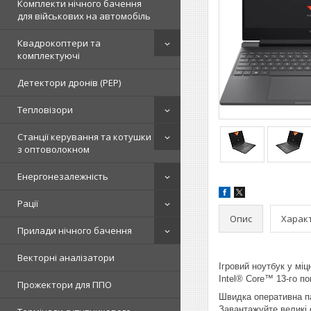
Комплекти нічного бачення
для військових на автомобіль
Квадрокоптери та
комплектуючі
Детектори дронів (РЕР)
Тепловізори
Станції керування та котушки
з оптоволокном
Енергонезалежність
Рації
Опис
Харак
Прилади нічного бачення
Векторні аналізатори
Ігровий ноутбук у мі
Intel® Core™ 13-го по
Прожектори для ППО
Швидка оперативна па
Завантажуйте великі 