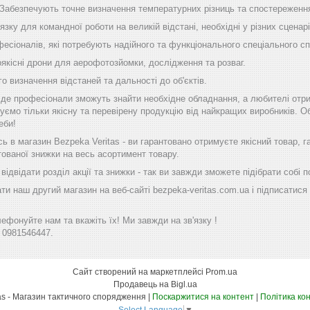
 Забезпечують точне визначення температурних різниць та спостереження
'язку для командної роботи на великій відстані, необхідні у різних сценарі
фесіоналів, які потребують надійного та функціонального спеціального с
оякісні дрони для аерофотозйомки, дослідження та розваг.
го визначення відстаней та дальності до об'єктів.
, де професіонали зможуть знайти необхідне обладнання, а любителі отр
уємо тільки якісну та перевірену продукцію від найкращих виробників. Об
еби!
 в магазин Bezpeka Veritas - ви гарантовано отримуєте якісний товар, 
тованої знижки на весь асортимент товару.
ідвідати розділ акції та знижки - так ви завжди зможете підібрати собі
ти наш другий магазин на веб-сайті bezpeka-veritas.com.ua і підписатися 
фонуйте нам та вкажіть їх! Ми завжди на зв'язку !
 0981546447.
Сайт створений на маркетплейсі
Prom.ua
Продавець на Bigl.ua
Bezpeka Veritas - Магазин тактичного спорядження |
Поскаржитися на контент
|
Політика ко