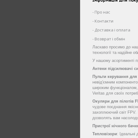
Про нас
Контакти
Доставка і оплата
Возврат і обмін
Ласкаво просимо до наш
технології та надійне о
У нашому асортименті пр
Антени підсилювачі с
Пульти керування для
невід'ємним компоненто
широким функціоналом, щ
Veritas для своїх потре
Окуляри для пілотів 
чудове поєднання якісн
захоплюючий світ FPV. 
дозволять вам насолод
Пристрої нічного баче
Тепловізори
: Ідеальні