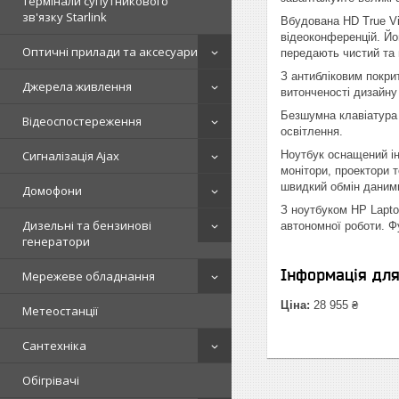
Термінали супутникового
зв'язку Starlink
Вбудована HD True Vi
відеоконференцій. Йо
Оптичні прилади та аксесуари
передають чистий та 
З антибліковим покри
Джерела живлення
витонченості дизайну
Безшумна клавіатура 
Відеоспостереження
освітлення.
Ноутбук оснащений ін
Сигналізація Ajax
монітори, проектори 
швидкий обмін даним
Домофони
З ноутбуком HP Lapto
Дизельні та бензинові
автономної роботи. Ф
генератори
Інформація дл
Мережеве обладнання
Ціна:
28 955 ₴
Метеостанції
Сантехніка
Обігрівачі