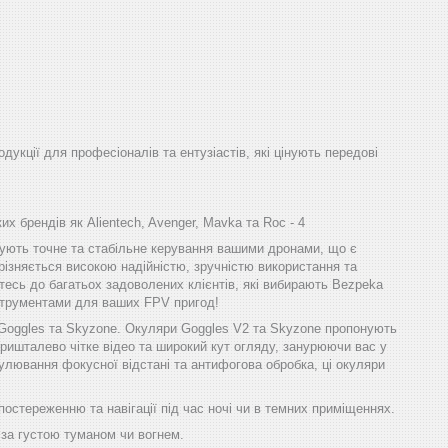
одукції для професіоналів та ентузіастів, які цінують передові
х брендів як Alientech, Avenger, Mavka та Roc - 4
ечують точне та стабільне керування вашими дронами, що є
різняється високою надійністю, зручністю використання та
тесь до багатьох задоволених клієнтів, які вибирають Bezpeka
інструментами для ваших FPV пригод!
 Goggles та Skyzone. Окуляри Goggles V2 та Skyzone пропонують
ришталево чітке відео та широкий кут огляду, занурюючи вас у
улювання фокусної відстані та антифогова обробка, ці окуляри
остереженню та навігації під час ночі чи в темних приміщеннях.
 за густою туманом чи вогнем.