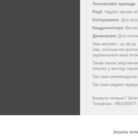
Тепловізійні прилади
:
Рації
: Надійні засоби зв
Екіпірування
: Для про
Квадрокоптери
: Висок
Далекоміри
: Для точно
Наш магазин - це місце
нам, оскільки ми пропон
задовольнити ваші потр
Таким чином звертаючись
покупку у вигляді гаран
Так само рекомендуємо в
Так само радимо відвіда
Виникли питання? Зателе
Телефони - 0501050077,