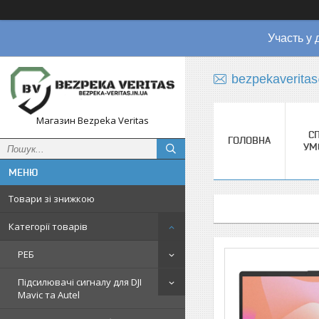
Участь у 
bezpekaverita
Магазин Bezpeka Veritas
СП
ГОЛОВНА
УМ
Товари зі знижкою
Категорії товарів
РЕБ
Підсилювачі сигналу для DJI
Mavic та Autel