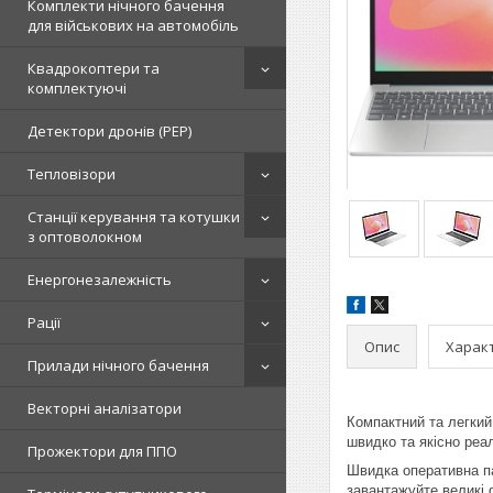
Комплекти нічного бачення
для військових на автомобіль
Квадрокоптери та
комплектуючі
Детектори дронів (РЕР)
Тепловізори
Станції керування та котушки
з оптоволокном
Енергонезалежність
Рації
Опис
Харак
Прилади нічного бачення
Векторні аналізатори
Компактний та легкий
швидко та якісно реал
Прожектори для ППО
Швидка оперативна па
завантажуйте великі 