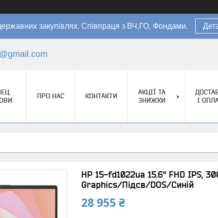
державних закупівлях. Співпраця з ВЧ,ГО, Фондами.
Дет
s@gmail.com
ЕЦ.
АКЦІЇ ТА
ДОСТА
ПРО НАС
КОНТАКТИ
ОВИ.
ЗНИЖКИ
І ОПЛ
HP 15-fd1022ua 15.6" FHD IPS, 3
Graphics/Підсв/DOS/Синій
28 955 ₴