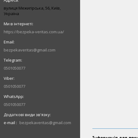
вулиця Межигірська, 56, Київ,
Україна
https://bezpeka-veritas.com.ua/
bezpekaveritas@gmail.com
0501050077
0501050077
0501050077
e-mail
bezpekaveritas@gmail.com
Інформація для пок