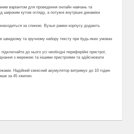
нним варіантом для проведення онлайн навчань та
ід широким кутом огляду, а потужні внутрішні динаміки
а знаходиться за спиною. Вузькі рамки корпусу додають
е швидкому та зручному набору тексту при будь-яких умовах
дключайте до нього усі необхідні периферійні пристрої,
’єднання з мережею та іншими пристроями та здійснювати
 межами. Надійний ємнісний акумулятор витримує до 10 годин
ише за 45 хвилин.