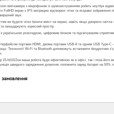
sion веб-камера з мікрофоном із шумозаглушенням робить ноутбук відмі
го FullHD екран з IPS матрицею відтворює чітке та яскраве зображення п
виразний звук.
ттям ви будете чітко бачити вміст на екрані, навіть якщо джерело світл
 та заощаджують корисний простір.
з українською розкладкою, цифровим блоком та підсвічуваням сприятим
терфейсом портами HDMI, двома портами USB-A та одним USB Type-C – пі
тощо. Технології Wi-Fi та Bluetooth допоможуть встановити бездротове з
и.
p 15-fd1022ua ваша робота буде ефективною як в офісі, так і поза його
ункція швидкого зарядження дозволяє поповнити заряд батареї на 50% л
я замовлення