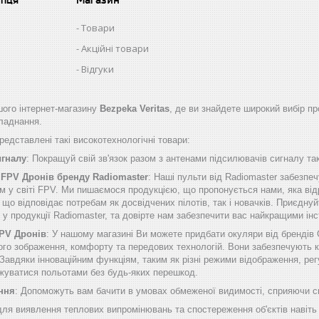
Товари
Акційні товари
Відгуки
ого інтернет-магазину
Bezpeka Veritas
, де ви знайдете широкий вибір пр
бладнання.
едставлені такі високотехнологічні товари:
игналу
: Покращуй свій зв'язок разом з антенами підсилювачів сигналу таки
 FPV Дронів бренду Radiomaster
: Наші пульти від Radiomaster забезп
м у світі FPV. Ми пишаємося продукцією, що пропонується нами, яка від
о відповідає потребам як досвідчених пілотів, так і новачків. Приєднуй
б у продукції Radiomaster, та довірте нам забезпечити вас найкращими 
FPV Дронів
: У нашому магазині Ви можете придбати окуляри від брендів
ого зображення, комфорту та передових технологій. Вони забезпечують к
Завдяки інноваційним функціям, таким як різні режими відображення, рег
жуватися польотами без будь-яких перешкод.
ння
: Допоможуть вам бачити в умовах обмеженої видимості, сприяючи сп
 для виявлення теплових випромінювань та спостереження об'єктів навіть