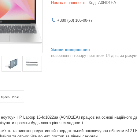
Немає в наявності
Код:
A0ND1EA
+380 (50) 105-00-77
повернення товару протягом 14 днів
за раху
теристики
 ноутбук HP Laptop 15-fd1022ua (A0ND1EA) працює на основі надійного д
ізувати проєкти будь-якого рівня складності.
м’ять та високопродуктивний твердотільний накопичувач об’ємом 512 Г
файли та отримуйте до них доступ за лічені секунди.