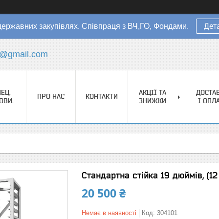
державних закупівлях. Співпраця з ВЧ,ГО, Фондами.
Дет
s@gmail.com
ЕЦ.
АКЦІЇ ТА
ДОСТА
ПРО НАС
КОНТАКТИ
ОВИ.
ЗНИЖКИ
І ОПЛ
Стандартна стійка 19 дюймів, (1
20 500 ₴
Немає в наявності
Код:
304101