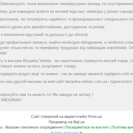
 Забезпечують точне визначення температурних різниць та спостереження
'язку для командної роботи на великій відстані, необхідні у різних сценарі
фесіоналів, які потребують надійного та функціонального спеціального с
оякісні дрони для аерофотозйомки, дослідження та розваг.
го визначення відстаней та дальності до об'єктів.
, де професіонали зможуть знайти необхідне обладнання, а любителі отр
уємо тільки якісну та перевірену продукцію від найкращих виробників. Об
еби!
 в магазин Bezpeka Veritas - ви гарантовано отримуєте якісний товар, 
тованої знижки на весь асортимент товару.
ідвідати розділ акції та знижки - так ви завжди зможете підібрати собі
ти наш другий магазин на веб-сайті bezpeka-veritas.com.ua і підписатися 
фонуйте нам та вкажіть їх! Ми завжди на зв'язку !
 0981546447.
Сайт створений на маркетплейсі
Prom.ua
Продавець на Bigl.ua
Bezpeka Veritas - Магазин тактичного спорядження |
Поскаржитися на контент
|
Політика ко