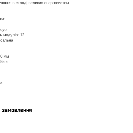
вання в складі великих енергосистем
ки:
eye
ь модулів: 12
рсальна
90 мм
85 кг
ye
я замовлення