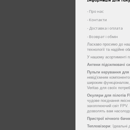
Про нас
Контакти
Доставка і оплата
Возврат і обмін
Ласкаво просимо до наш
технології та надійне о
У нашому асортименті пр
Антени підсилювачі с
Пульти керування для
невід'ємним компоненто
широким функціоналом, щ
Veritas для своїх потре
Окуляри для пілотів 
чудове поєднання якісн
захоплюючий світ FPV. 
дозволять вам насолод
Пристрої нічного баче
Тепловізори
: Ідеальні