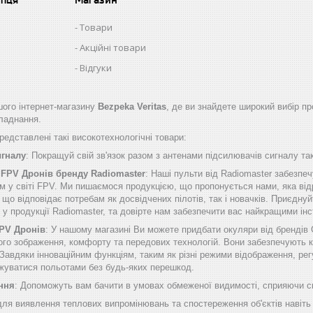
Товари
Акційні товари
Відгуки
ого інтернет-магазину
Bezpeka Veritas
, де ви знайдете широкий вибір пр
бладнання.
едставлені такі високотехнологічні товари:
игналу
: Покращуй свій зв'язок разом з антенами підсилювачів сигналу таки
 FPV Дронів бренду Radiomaster
: Наші пульти від Radiomaster забезп
м у світі FPV. Ми пишаємося продукцією, що пропонується нами, яка від
о відповідає потребам як досвідчених пілотів, так і новачків. Приєднуй
б у продукції Radiomaster, та довірте нам забезпечити вас найкращими 
FPV Дронів
: У нашому магазині Ви можете придбати окуляри від брендів
ого зображення, комфорту та передових технологій. Вони забезпечують к
Завдяки інноваційним функціям, таким як різні режими відображення, рег
жуватися польотами без будь-яких перешкод.
ння
: Допоможуть вам бачити в умовах обмеженої видимості, сприяючи сп
 для виявлення теплових випромінювань та спостереження об'єктів навіть