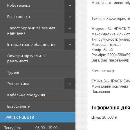
Можливість масштабу
Роботехніка
Електроніка
Технічні характеристи
Захист України та все для
Модель: 3U-HRACK D
навчання
Максимальна кількіст
Тип сумісності: уніве
Інтерактивне обладнання
Матеріал: метал
Колір: білий
Розміри: 2200×580×5
Окуляри віртуальної
Вага (без паковання): 
реальності
Комплектація:
Турелі
Стійка 3U-HRACK De
Энергетика
Монтажний комплект
Паковання
Кабельна продукція
Екзоскелети
Інформація дл
ГРАФІК РОБОТИ
Ціна:
20 500 ₴
Понеділок
08:00
19:00