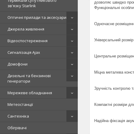
Термінали супутникового
дозволяє швидко пров
зв'язку Starlink
Функціональні особли
Оптичні прилади та аксесуари
Одночасне розміщенн
Джерела живлення
Універсальний розмір
Відеоспостереження
Сигналізація Ajax
Центральне розміщен
Домофони
Міцна металева конст
Дизельні та бензинові
генератори
Зручність контролю т
Мережеве обладнання
Метеостанції
Компактні розміри дл
Сантехніка
Надійна фіксація аку
Обігрівачі