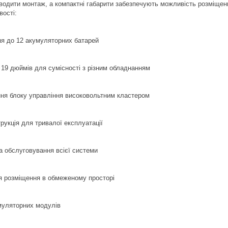
одити монтаж, а компактні габарити забезпечують можливість розміщен
вості:
я до 12 акумуляторних батарей
 19 дюймів для сумісності з різним обладнанням
ня блоку управління високовольтним кластером
рукція для тривалої експлуатації
а обслуговування всієї системи
я розміщення в обмеженому просторі
муляторних модулів