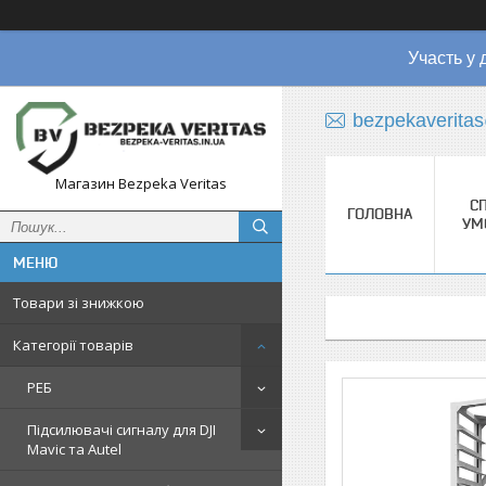
Участь у 
bezpekaverita
Магазин Bezpeka Veritas
СП
ГОЛОВНА
УМ
Товари зі знижкою
Категорії товарів
РЕБ
Підсилювачі сигналу для DJI
Mavic та Autel