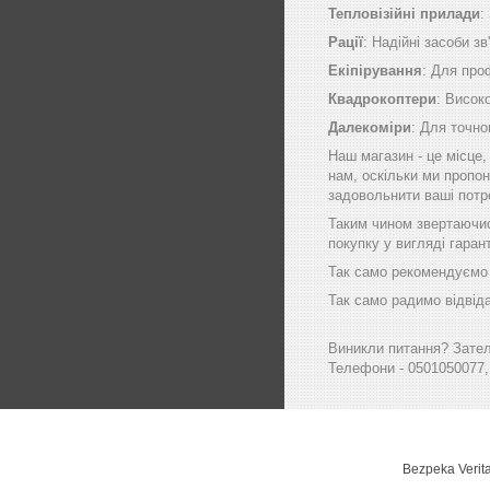
Тепловізійні прилади
:
Рації
: Надійні засоби зв
Екіпірування
: Для про
Квадрокоптери
: Висок
Далекоміри
: Для точно
Наш магазин - це місце
нам, оскільки ми пропон
задовольнити ваші потр
Таким чином звертаючись
покупку у вигляді гаран
Так само рекомендуємо в
Так само радимо відвіда
Виникли питання? Зателе
Телефони - 0501050077,