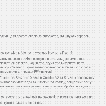
одукції для професіоналів та ентузіастів, які цінують передові
х брендів як Alientech, Avenger, Mavka та Roc - 4
ечують точне та стабільне керування вашими дронами, що є
різняється високою надійністю, зручністю використання та
тесь до багатьох задоволених клієнтів, які вибирають Bezpeka
інструментами для ваших FPV пригод!
 Goggles та Skyzone. Окуляри Goggles V2 та Skyzone пропонують
ришталево чітке відео та широкий кут огляду, занурюючи вас у
улювання фокусної відстані та антифогова обробка, ці окуляри
остереженню та навігації під час ночі чи в темних приміщеннях.
 за густою туманом чи вогнем.