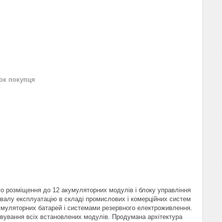
нок покупця
го розміщення до 12 акумуляторних модулів і блоку управління
ивалу експлуатацію в складі промислових і комерційних систем
акумуляторних батарей і системами резервного електроживлення.
овування всіх встановлених модулів. Продумана архітектура