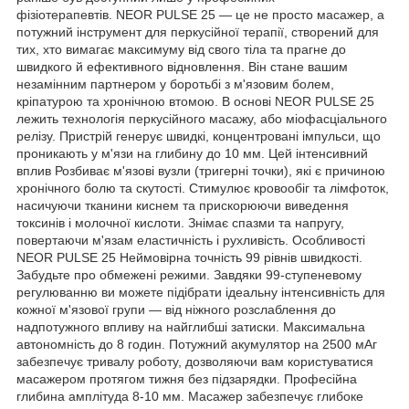
фізіотерапевтів. NEOR PULSE 25 — це не просто масажер, а
потужний інструмент для перкусійної терапії, створений для
тих, хто вимагає максимуму від свого тіла та прагне до
швидкого й ефективного відновлення. Він стане вашим
незамінним партнером у боротьбі з м'язовим болем,
кріпатурою та хронічною втомою. В основі NEOR PULSE 25
лежить технологія перкусійного масажу, або міофасціального
релізу. Пристрій генерує швидкі, концентровані імпульси, що
проникають у м'язи на глибину до 10 мм. Цей інтенсивний
вплив Розбиває м'язові вузли (тригерні точки), які є причиною
хронічного болю та скутості. Стимулює кровообіг та лімфоток,
насичуючи тканини киснем та прискорюючи виведення
токсинів і молочної кислоти. Знімає спазми та напругу,
повертаючи м'язам еластичність і рухливість. Особливості
NEOR PULSE 25 Неймовірна точність 99 рівнів швидкості.
Забудьте про обмежені режими. Завдяки 99-ступеневому
регулюванню ви можете підібрати ідеальну інтенсивність для
кожної м'язової групи — від ніжного розслаблення до
надпотужного впливу на найглибші затиски. Максимальна
автономність до 8 годин. Потужний акумулятор на 2500 мАг
забезпечує тривалу роботу, дозволяючи вам користуватися
масажером протягом тижня без підзарядки. Професійна
глибина амплітуда 8-10 мм. Масажер забезпечує глибоке