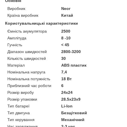
Основні
Виробник
Neor
Країна виробник
Китай
Користувальницькі характеристики
Ємність акумулятора
2500
Амплітуда
8 -10
Гучність
< 45
Діапазон швидкостей
2800-3200
Кількість швидкостей
30
Матеріал
ABS пластик
Номінальна напруга
7,4
Номінальна потужність
18 Вт
Приблизний час роботи
6
Розмір виробу
24x24
Розмір упаковки
28.5x23x9
Тип батареї
Li-Ion
Тип двигуна
Безщітковий
Тип керування
Механічний
Час заряджання
2-3 час