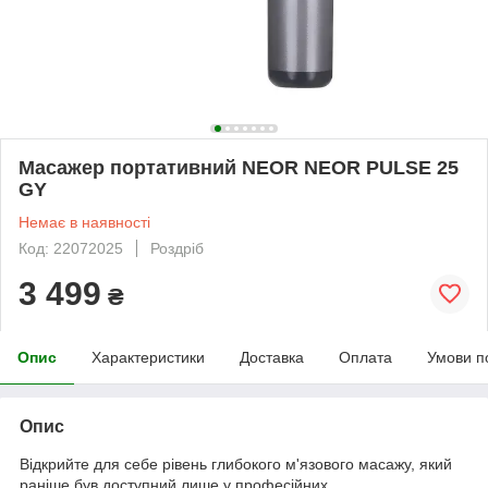
Масажер портативний NEOR NEOR PULSE 25
GY
Немає в наявності
Код: 22072025
Роздріб
3 499
₴
Опис
Характеристики
Доставка
Оплата
Умови п
Опис
Відкрийте для себе рівень глибокого м'язового масажу, який
раніше був доступний лише у професійних