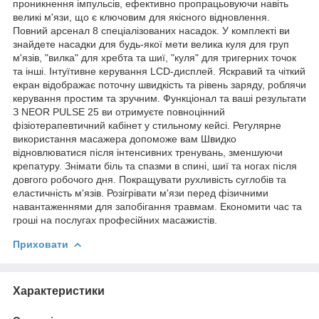
проникнення імпульсів, ефективно пропрацьовуючи навіть
великі м'язи, що є ключовим для якісного відновлення.
Повний арсенал 8 спеціалізованих насадок. У комплекті ви
знайдете насадки для будь-якої мети велика куля для груп
м'язів, "вилка" для хребта та шиї, "куля" для тригерних точок
та інші. Інтуїтивне керування LCD-дисплей. Яскравий та чіткий
екран відображає поточну швидкість та рівень заряду, роблячи
керування простим та зручним. Функціонал та ваші результати
З NEOR PULSE 25 ви отримуєте повноцінний
фізіотерапевтичний кабінет у стильному кейсі. Регулярне
використання масажера допоможе вам Швидко
відновлюватися після інтенсивних тренувань, зменшуючи
крепатуру. Знімати біль та спазми в спині, шиї та ногах після
довгого робочого дня. Покращувати рухливість суглобів та
еластичність м'язів. Розігрівати м'язи перед фізичними
навантаженнями для запобігання травмам. Економити час та
гроші на послугах професійних масажистів.
Приховати
Характеристики