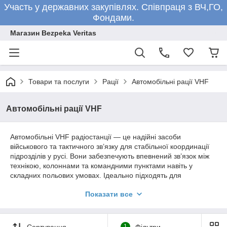
Участь у державних закупівлях. Співпраця з ВЧ,ГО,
Фондами.
Магазин Bezpeka Veritas
Товари та послуги
Рації
Автомобільні рації VHF
Автомобільні рації VHF
Автомобільні VHF радіостанції — це надійні засоби
військового та тактичного зв’язку для стабільної координації
підрозділів у русі. Вони забезпечують впевнений зв’язок між
технікою, колоннами та командними пунктами навіть у
складних польових умовах. Ідеально підходять для
військового використання, де важлива безперервна передача
Показати все
сигналу та оперативна взаємодія між групами.
Сортування
1
Фільтри