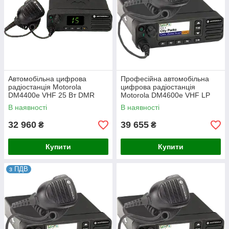
Автомобільна цифрова
Професійна автомобільна
радіостанція Motorola
цифрова радіостанція
DM4400e VHF 25 Вт DMR
Motorola DM4600e VHF LP
(MDM28JNC9VA2AN)
Базова (25 Вт, DMR)
В наявності
В наявності
(MDM28JNN9VA2AN)
32 960
39 655
₴
₴
Купити
Купити
з ПДВ