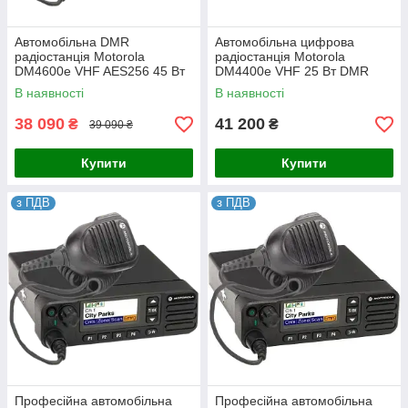
Автомобільна DMR
Автомобільна цифрова
радіостанція Motorola
радіостанція Motorola
DM4600e VHF AES256 45 Вт
DM4400e VHF 25 Вт DMR
(MDM28JNC9VA2AN)
В наявності
В наявності
(AES256 bit)
38 090
41 200
₴
₴
39 090 ₴
Купити
Купити
з ПДВ
з ПДВ
Професійна автомобільна
Професійна автомобільна