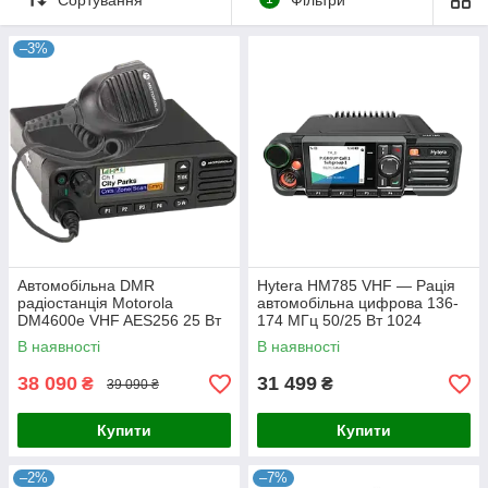
–3%
Автомобільна DMR
Hytera HM785 VHF — Рація
радіостанція Motorola
автомобільна цифрова 136-
DM4600e VHF AES256 25 Вт
174 МГц 50/25 Вт 1024
канали
В наявності
В наявності
38 090
31 499
₴
₴
39 090 ₴
Купити
Купити
–2%
–7%