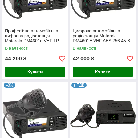
Професійна автомобільна
Цифрова автомобільна
цифрова радіостанція
радіостанція Motorola
Motorola DM4601e VHF LP
DM4601E VHF AES 256 45 Вт
Базова (25 Вт, DMR, GPS, Wi-
В наявності
В наявності
Fi) (MDM28JNN9RA2AN)
44 290
42 000
₴
₴
Купити
Купити
–3%
з ПДВ