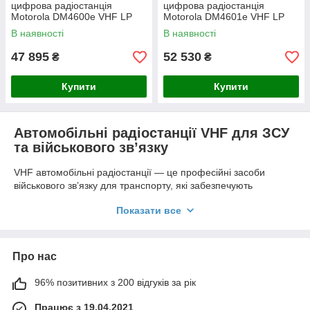
цифрова радіостанція
цифрова радіостанція
Motorola DM4600e VHF LP
Motorola DM4601e VHF LP
(25 Вт, DMR)
(25 Вт, DMR, GPS, Wi-Fi)
В наявності
В наявності
(MDM28JNN9VA2AN)
(MDM28JNN9RA2AN)
(AES256 bit)
(AES256 bit)
47 895
52 530
₴
₴
Купити
Купити
Автомобільні радіостанції VHF для ЗСУ
та військового зв’язку
VHF автомобільні радіостанції — це професійні засоби
військового зв’язку для транспорту, які забезпечують
стабільну координацію колон, техніки та підрозділів у русі.
Показати все
Такі автомобільні рації VHF (136–174 МГц) широко
використовуються як рації для ЗСУ та військових завдяки
надійному зв’язку на відкритій місцевості, у польових умовах
та на маршрутах пересування. Якщо вам потрібно купити
Про нас
автомобільну рацію для військового або тактичного
використання — VHF діапазон є одним із найстабільніших
96% позитивних з 200 відгуків за рік
рішень для роботи в реальних бойових умовах.
Працює з 19.04.2021
🔥 Потрібна автомобільна рація для військового або