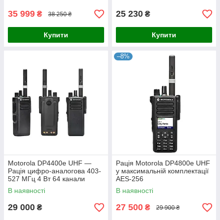
35 999
25 230
₴
₴
38 250 ₴
Купити
Купити
–8%
Motorola DP4400e UHF —
Рація Motorola DP4800e UHF
Рація цифро-аналогова 403-
у максимальній комплектації
527 МГц 4 Вт 64 канали
AES-256
В наявності
В наявності
29 000
27 500
₴
₴
29 900 ₴