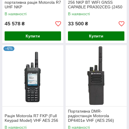
портативна рація Motorola R7
256 NKP BT WIFI GNSS
UHF NKP
CAPABLE PRA302CEG (2450
мАг, 64 канали)
В наявності
В наявності
45 578
33 500
₴
₴
Купити
Купити
–6%
Портативна DMR-
Рація Motorola R7 FKP (Full
радіостанція Motorola
Keypad Model) VHF AES 256
DP4401e VHF (AES 256)
В наявності
В наявності