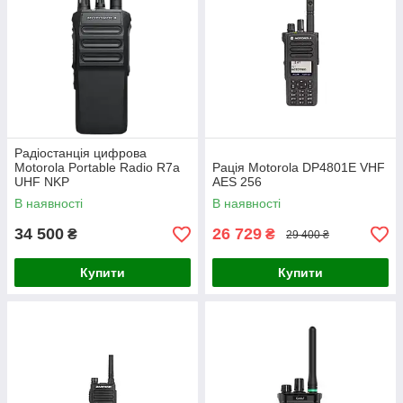
Радіостанція цифрова
Motorola Portable Radio R7a
Рація Motorola DP4801E VHF
UHF NKP
AES 256
В наявності
В наявності
34 500
26 729
₴
₴
29 400 ₴
Купити
Купити