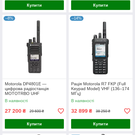
Купити
Купити
–8%
–14%
Motorola DP4801E —
Рація Motorola R7 FKP (Full
цифрова радіостанція
Keypad Model) VHF (136–174
MOTOTRBO UHF
МГц)
В наявності
В наявності
27 200
32 899
₴
₴
29 600 ₴
38 250 ₴
Купити
Купити