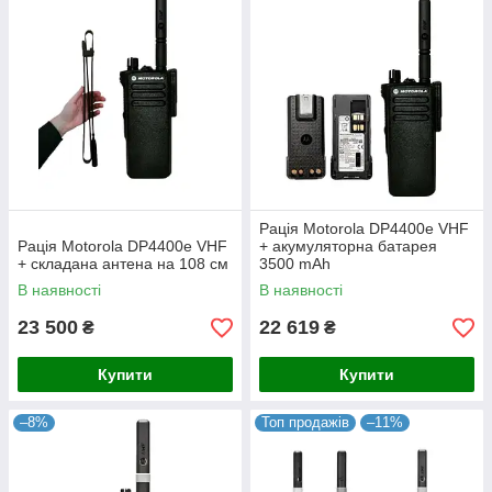
Рація Motorola DP4400e VHF
Рація Motorola DP4400e VHF
+ акумуляторна батарея
+ складана антена на 108 см
3500 mAh
В наявності
В наявності
23 500
22 619
₴
₴
Купити
Купити
–8%
Топ продажів
–11%