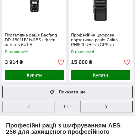
Портативна рація Baofeng
Професійна цифрова
DR-1801UV із AES+ флеш
портативна рація Caltta
пам'ять 64 ГБ
PH600 UHF (з GPS та
Bluetooth)
В наявності
В наявності
3 914
15 000
₴
₴
Купити
Купити
Показати ще
1
/ 2
Професійні рації з шифруванням AES-
256 для захищеного професійного