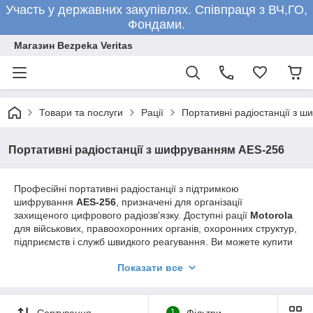
Участь у державних закупівлях. Співпраця з ВЧ,ГО,
Фондами.
Магазин Bezpeka Veritas
Товари та послуги
Рації
Портативні радіостанції з 
Портативні радіостанції з шифруванням AES-256
Професійні портативні радіостанції з підтримкою
шифрування
AES-256
, призначені для організації
захищеного цифрового радіозв'язку. Доступні рації
Motorola
для військових, правоохоронних органів, охоронних структур,
підприємств і служб швидкого реагування. Ви можете купити
рацію з підтримкою цифрового стандарту DMR, надійним
Показати все
захистом корпусу, тривалим часом автономної роботи та
сучасними функціями шифрування для безпечного обміну
інформацією. Обирайте професійні радіостанції відповідно
до ваших завдань, умов експлуатації та необхідних
Сортування
1
Фільтри