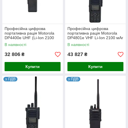
Професійна цифрова
Професійна цифрова
портативна рація Motorola
портативна рація Motorola
DP4400e UHF (Li-Ion 2100
DP4801e VHF Li-Ion 2100 мАг
мАг AES-256)
В наявності
В наявності
32 806
43 827
₴
₴
Купити
Купити
з ПДВ
з ПДВ