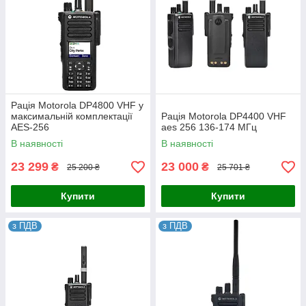
Рація Motorola DP4800 VHF у
максимальній комплектації
Рація Motorola DP4400 VHF
AES-256
aes 256 136-174 МГц
В наявності
В наявності
23 299
23 000
₴
₴
25 200 ₴
25 701 ₴
Купити
Купити
з ПДВ
з ПДВ