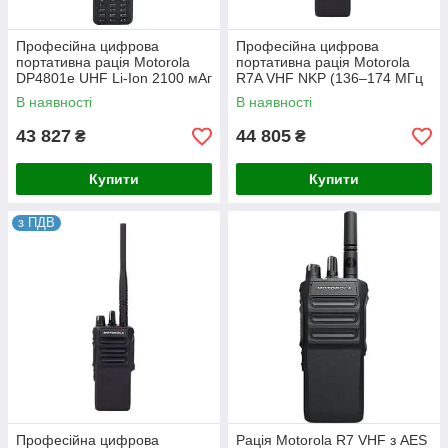
Професійна цифрова
Професійна цифрова
портативна рація Motorola
портативна рація Motorola
DP4801e UHF Li-Ion 2100 мАг
R7A VHF NKP (136–174 МГц
AES-256)
В наявності
В наявності
43 827
44 805
₴
₴
Купити
Купити
з ПДВ
Професійна цифрова
Рація Motorola R7 VHF з AES