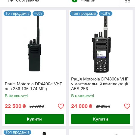
функціональних можливостей.
Топ продажів
–6%
Топ продажів
–18%
Рація Motorola DP4800e VHF
Рація Motorola DP4400e VHF
у максимальній комплектації
aes 256 136-174 МГц
AES-256
В наявності
В наявності
22 500
24 000
₴
₴
23 898 ₴
29 201 ₴
Купити
Купити
Топ продажів